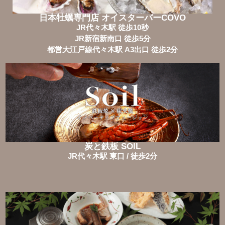
日本牡蠣専門店 オイスターバーCOVO
JR代々木駅 徒歩10秒
JR新宿新南口 徒歩5分
都営大江戸線代々木駅 A3出口 徒歩2分
炭と鉄板 SOIL
JR代々木駅 東口 / 徒歩2分